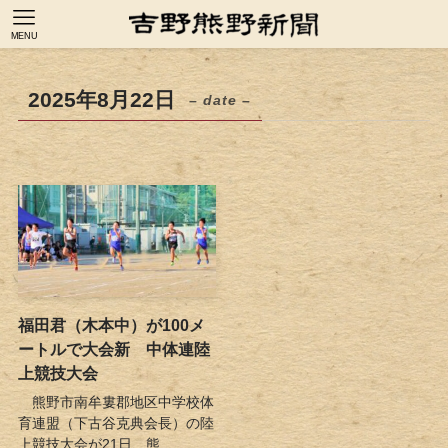
MENU
2025年8月22日
– date –
福田君（木本中）が100メ
ートルで大会新 中体連陸
上競技大会
熊野市南牟婁郡地区中学校体
育連盟（下古谷克典会長）の陸
上競技大会が21日、熊...