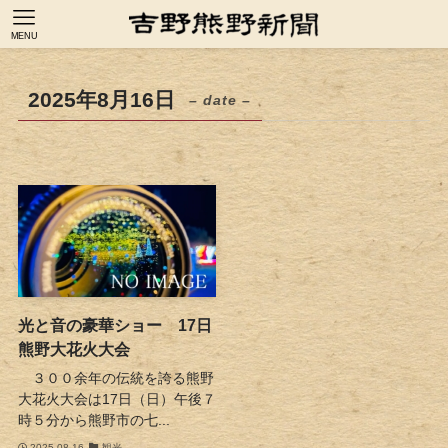
MENU
2025年8月16日
– date –
光と音の豪華ショー 17日
熊野大花火大会
３００余年の伝統を誇る熊野
大花火大会は17日（日）午後７
時５分から熊野市の七...
2025-08-16
観光