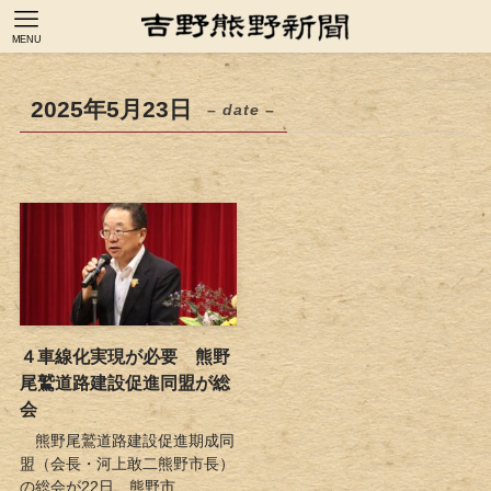
MENU
2025年5月23日
– date –
４車線化実現が必要 熊野
尾鷲道路建設促進同盟が総
会
熊野尾鷲道路建設促進期成同
盟（会長・河上敢二熊野市長）
の総会が22日、熊野市...