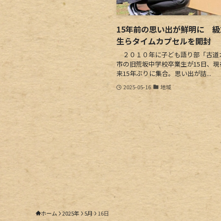
15年前の思い出が鮮明に 
生らタイムカプセルを開封
２０１０年に子ども語り部「古道
市の旧荒坂中学校卒業生が15日、
来15年ぶりに集合。思い出が詰...
2025-05-16
地域
ホーム
2025年
5月
16日