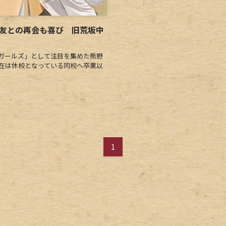
級友との再会も喜び 旧荒坂中
ガールズ」として注目を集めた熊野
現在は休校となっている同校へ卒業以
1