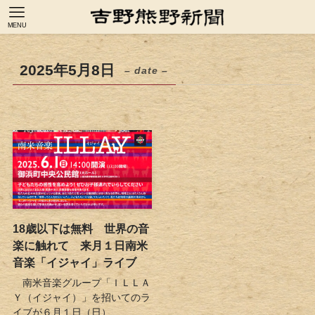
MENU
2025年5月8日
– date –
18歳以下は無料 世界の音
楽に触れて 来月１日南米
音楽「イジャイ」ライブ
南米音楽グループ「ＩＬＬＡ
Ｙ（イジャイ）」を招いてのラ
イブが６月１日（日）...