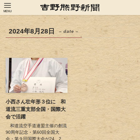
MENU
2024年8月28日
– date –
小西さん壮年形３位に 和
道流三重支部全国・国際大
会で活躍
和道流空手道連盟主催の創流
90周年記念・第60回全国大
会・第９回国際大会が24、2...