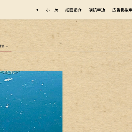
ホーム
紙面紹介
購読申込
広告掲載
te –