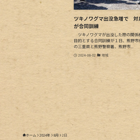
ツキノワグマ出没急増で 対
が合同訓練
ツキノワグマが出没した際の関係
目的とする合同訓練が１日、熊野市
の三重県と熊野警察署、熊野市...
2024-08-02
地域
ホーム
2024年
8月
2日