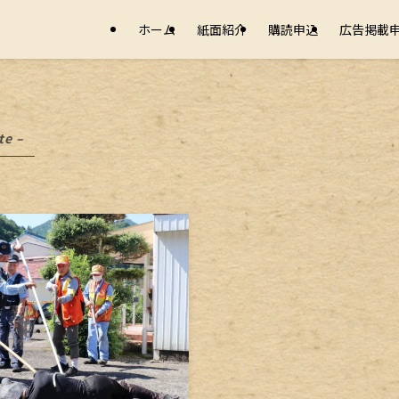
ホーム
紙面紹介
購読申込
広告掲載
te –