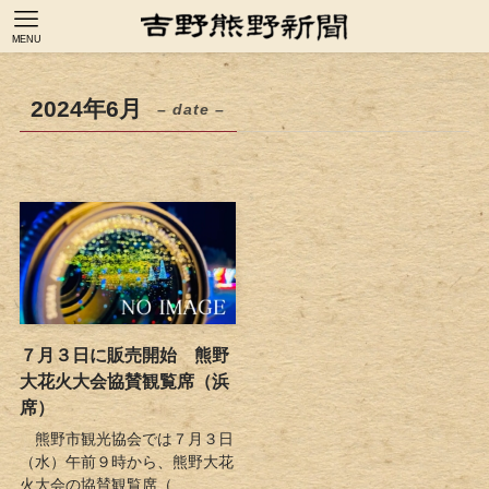
MENU
2024年6月
– date –
７月３日に販売開始 熊野
大花火大会協賛観覧席（浜
席）
熊野市観光協会では７月３日
（水）午前９時から、熊野大花
火大会の協賛観覧席（...