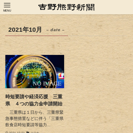
MENU
2021年10月
– date –
時短要請や経済応援 三重
県 ４つの協力金申請開始
三重県は１日から、三重県緊
急事態措置などに伴う「三重県
飲食店時短要請等協力...
2021-10-01
コロナ