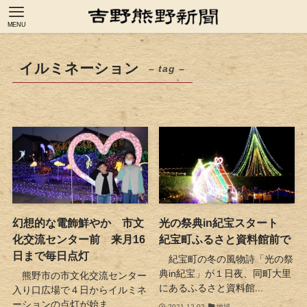
MENU
イルミネーション
– tag –
幻想的な電飾鮮やか 市文
光の祭典in紀宝スタート
化交流センター前 来月16
紀宝町ふるさと資料館前で
日まで毎日点灯
紀宝町の冬の風物詩「光の祭
典in紀宝」が１日夜、同町大里
熊野市の市文化交流センター
にあるふるさと資料館...
入り口広場で４日からイルミネ
ーションの点灯が始ま...
2021-12-02
地域