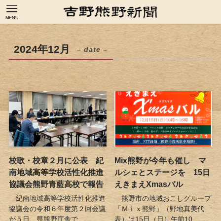
MENU
2024年12月
– date –
校歌・校章２月に公表 紀
Mix熊野が今年も催し マ
南地域高等学校活性化推進
ルシェとステージを 15日
協議会熊野青藍高校で報告
えきまえXmasバル
紀南地域高等学校活性化推進
熊野市の地域おこしグループ
協議会の令和６年度第２回会議
「Ｍｉｘ熊野」（野地真美代
が５日、県熊野庁舎で...
表）は15日（日）午前10...