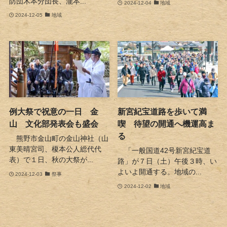
防団木本分団長、瀧本...
2024-12-04
地域
2024-12-05
地域
例大祭で祝意の一日 金
新宮紀宝道路を歩いて満
山 文化部発表会も盛会
喫 待望の開通へ機運高ま
る
熊野市金山町の金山神社（山
東美晴宮司、榎本公人総代代
「一般国道42号新宮紀宝道
表）で１日、秋の大祭が...
路」が７日（土）午後３時、い
よいよ開通する。地域の...
2024-12-03
祭事
2024-12-02
地域