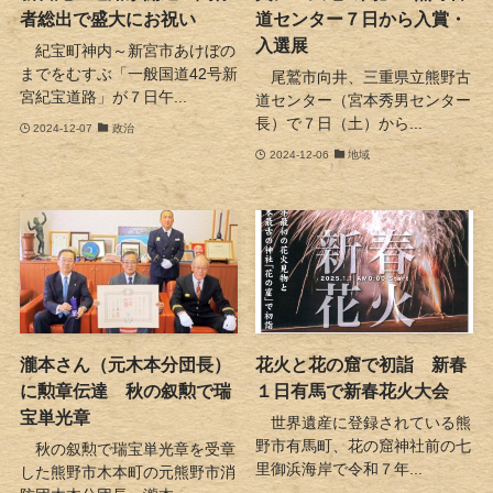
者総出で盛大にお祝い
道センター７日から入賞・
入選展
紀宝町神内～新宮市あけぼの
までをむすぶ「一般国道42号新
尾鷲市向井、三重県立熊野古
宮紀宝道路」が７日午...
道センター（宮本秀男センター
長）で７日（土）から...
2024-12-07
政治
2024-12-06
地域
瀧本さん（元木本分団長）
花火と花の窟で初詣 新春
に勲章伝達 秋の叙勲で瑞
１日有馬で新春花火大会
宝単光章
世界遺産に登録されている熊
野市有馬町、花の窟神社前の七
秋の叙勲で瑞宝単光章を受章
里御浜海岸で令和７年...
した熊野市木本町の元熊野市消