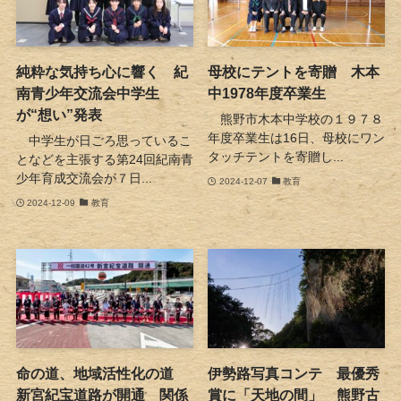
純粋な気持ち心に響く 紀
母校にテントを寄贈 木本
南青少年交流会中学生
中1978年度卒業生
が“想い”発表
熊野市木本中学校の１９７８
年度卒業生は16日、母校にワン
中学生が日ごろ思っているこ
タッチテントを寄贈し...
となどを主張する第24回紀南青
少年育成交流会が７日...
2024-12-07
教育
2024-12-09
教育
命の道、地域活性化の道
伊勢路写真コンテ 最優秀
新宮紀宝道路が開通 関係
賞に「天地の間」 熊野古