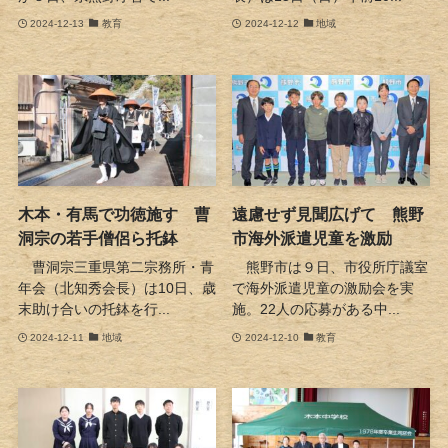
2024-12-13
教育
2024-12-12
地域
木本・有馬で功徳施す 曹
遠慮せず見聞広げて 熊野
洞宗の若手僧侶ら托鉢
市海外派遣児童を激励
曹洞宗三重県第二宗務所・青
熊野市は９日、市役所庁議室
年会（北知秀会長）は10日、歳
で海外派遣児童の激励会を実
末助け合いの托鉢を行...
施。22人の応募がある中...
2024-12-11
地域
2024-12-10
教育