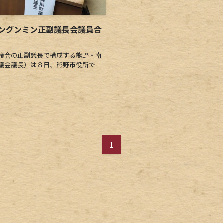
ングンミン正副議長会議員合
議会の正副議長で構成する熊野・南
議会議長）は８日、熊野市役所で
1