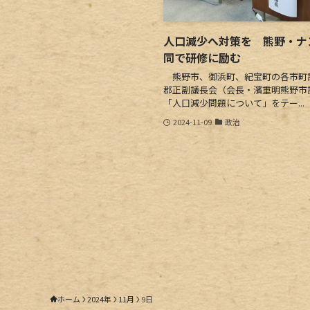
人口減少へ対策を 熊野・ナ
同で研修に励む
熊野市、御浜町、紀宝町の各市町
郡正副議長会（会長・濱重明熊野市
「人口減少問題について」をテー...
2024-11-09
政治
ホーム
2024年
11月
9日