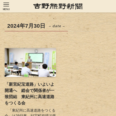
MENU
2024年7月30日
– date –
「新宮紀宝道路」いよいよ
開通へ 総会で関係者が一
致団結 東紀州に高速道路
をつくる会
「東紀州に高速道路をつくる
会」は29日夜、紀宝町役場で第