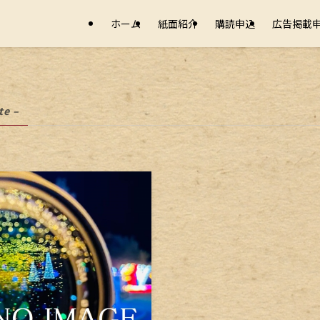
ホーム
紙面紹介
購読申込
広告掲載
te –