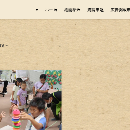
ホーム
紙面紹介
購読申込
広告掲載
te –