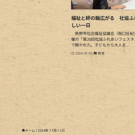
福祉と絆の輪広がる 社協ふ
しい一日
熊野市社会福祉協議会（阪口任紀
催の「第20回社協ふれあいフェスタ
で開かれた。子どもから大人ま...
2024-07-01
教育
ホーム
2024年
7月
1日