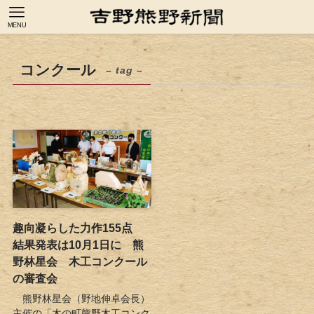
MENU
コンクール
– tag –
趣向凝らした力作155点
結果発表は10月1日に 熊
野林星会 木工コンクール
の審査会
熊野林星会（野地伸卓会長）
主催の「木の町熊野木工コンク